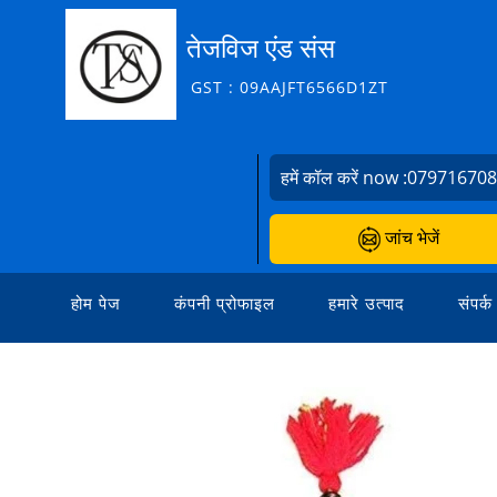
तेजविज एंड संस
GST : 09AAJFT6566D1ZT
हमें कॉल करें now :
07971670
जांच भेजें
होम पेज
कंपनी प्रोफाइल
हमारे उत्पाद
संपर्क